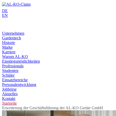
Skip
to
DE
content
EN
Unternehmen
Gardentech
Historie
Marke
Karriere
Warum AL-KO
Einstiegsmöglichkeiten
Professionals
Studenten
Schüler
Einsatzbereiche
Personalentwicklung
Jobbörse
Aktuelles
Kontakt
Startseite
Erweiterung der Geschäftsführung der AL-KO Geräte GmbH